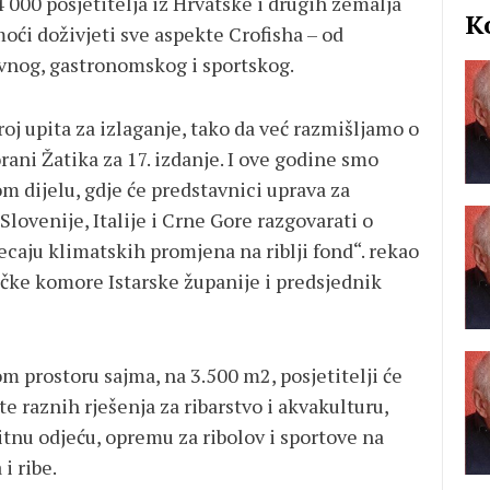
 000 posjetitelja iz Hrvatske i drugih zemalja
K
moći doživjeti sve aspekte Crofisha – od
vnog, gastronomskog i sportskog.
broj upita za izlaganje, tako da već razmišljamo o
rani Žatika za 17. izdanje. I ove godine smo
 dijelu, gdje će predstavnici uprava za
Slovenije, Italije i Crne Gore razgovarati o
tjecaju klimatskih promjena na riblji fond“. rekao
čke komore Istarske županije i predsjednik
 prostoru sajma, na 3.500 m2, posjetitelji će
e raznih rješenja za ribarstvo i akvakulturu,
titnu odjeću, opremu za ribolov i sportove na
i ribe.