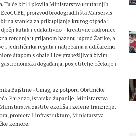
la. Tu će biti i plovila Ministarstva unutarnjih
en EcoCUBE, proizvod brodogradilišta Marservis
birna stanica za prikupljanje krutog otpada i
 dječji kutak i edukativno – kreativne radionice
sna ronjenja u grijanom bazenu ispred Žatike, a
e i jedriličarka regata i natjecanja u udičarenju
niore štapom s obale i lov grabežljivca živim
 gastronomska događanja, posjetitelje očekuje i
nika Bujštine - Umag, uz potporu Obrtničke
eča-Parenzo, Istarske županije, Ministarstva
Ministarstva zaštite okoliša i zelene tranzicije,
ra, prometa i infrastrukture, Ministarstva
ičke komore.