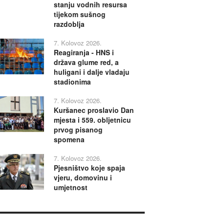
stanju vodnih resursa
tijekom sušnog
razdoblja
7. Kolovoz 2026.
Reagiranja - HNS i
država glume red, a
huligani i dalje vladaju
stadionima
7. Kolovoz 2026.
Kuršanec proslavio Dan
mjesta i 559. obljetnicu
prvog pisanog
spomena
7. Kolovoz 2026.
Pjesništvo koje spaja
vjeru, domovinu i
umjetnost