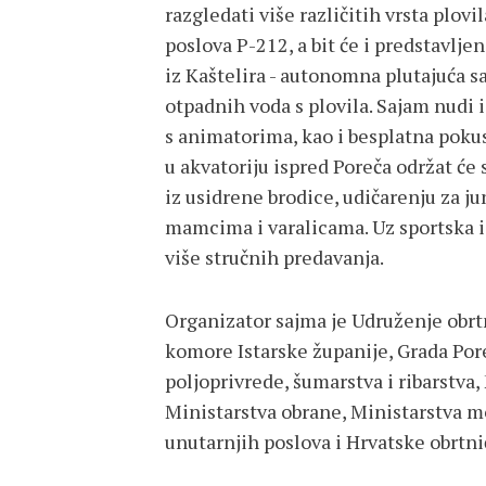
razgledati više različitih vrsta plovi
poslova P-212, a bit će i predstavlj
iz Kaštelira - autonomna plutajuća sa
otpadnih voda s plovila. Sajam nudi i
s animatorima, kao i besplatna poku
u akvatoriju ispred Poreča održat će s
iz usidrene brodice, udičarenju za ju
mamcima i varalicama. Uz sportska i
više stručnih predavanja.
Organizator sajma je Udruženje obrt
komore Istarske županije, Grada Por
poljoprivrede, šumarstva i ribarstva, 
Ministarstva obrane, Ministarstva mo
unutarnjih poslova i Hrvatske obrtn