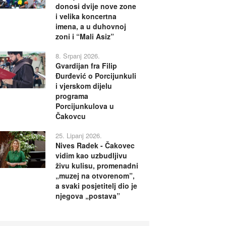
donosi dvije nove zone
i velika koncertna
imena, a u duhovnoj
zoni i “Mali Asiz”
8. Srpanj 2026.
Gvardijan fra Filip
Đurđević o Porcijunkuli
i vjerskom dijelu
programa
Porcijunkulova u
Čakovcu
25. Lipanj 2026.
Nives Radek - Čakovec
vidim kao uzbudljivu
živu kulisu, promenadni
„muzej na otvorenom”,
a svaki posjetitelj dio je
njegova „postava”