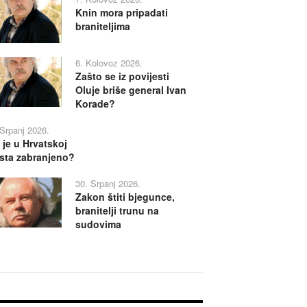
Knin mora pripadati
braniteljima
6. Kolovoz 2026.
Zašto se iz povijesti
Oluje briše general Ivan
Korade?
 Srpanj 2026.
 je u Hrvatskoj
sta zabranjeno?
30. Srpanj 2026.
Zakon štiti bjegunce,
branitelji trunu na
sudovima