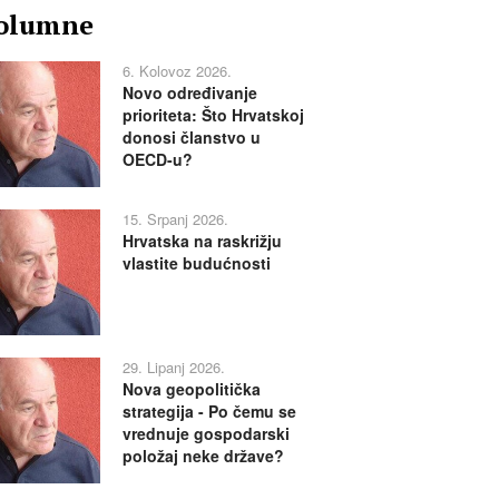
olumne
6. Kolovoz 2026.
Novo određivanje
prioriteta: Što Hrvatskoj
donosi članstvo u
OECD-u?
15. Srpanj 2026.
Hrvatska na raskrižju
vlastite budućnosti
29. Lipanj 2026.
Nova geopolitička
strategija - Po čemu se
vrednuje gospodarski
položaj neke države?