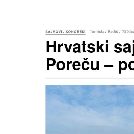
Tomislav Radić /
20 Stu
SAJMOVI / KONGRESI
Hrvatski sa
Poreču – po