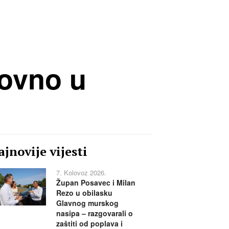
novno u
jnovije vijesti
7. Kolovoz 2026.
Župan Posavec i Milan
Rezo u obilasku
Glavnog murskog
nasipa – razgovarali o
zaštiti od poplava i