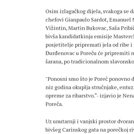
Osim izlagačkog dijela, svakoga se 
chefovi Gianpaulo Sardot, Emanuel 
Vižintin, Martin Bukovac, Saša Pribič
bivša kandidatkinja emisije Masterch
posjetitelje pripremati jela od ribe 
Đurđenovac u Poreču će pripremiti n
šarana, po tradicionalnom slavonsk
"Ponosni smo što je Poreč ponovno d
niz godina okuplja stručnjake, entuzij
opreme za ribarstvo.“- izjavio je Ne
Poreča.
Uz unutarnji i vanjski prostor dvoran
bivšeg Carinskog gata na porečkoj rivi