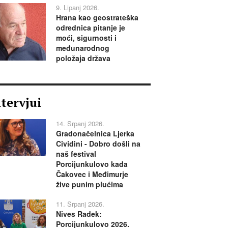
9. Lipanj 2026.
Hrana kao geostrateška
odrednica pitanje je
moći, sigurnosti i
međunarodnog
položaja država
ntervjui
14. Srpanj 2026.
Gradonačelnica Ljerka
Cividini - Dobro došli na
naš festival
Porcijunkulovo kada
Čakovec i Međimurje
žive punim plućima
11. Srpanj 2026.
Nives Radek:
Porcijunkulovo 2026.