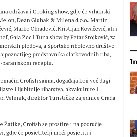
dana održava i Cooking show, gdje će vrhunski
Melon, Dean Gluhak & Milena d.o.o., Martin
ević, Marko Obradović, Kristijan Kovačević, ali i
ef, Gaia Zec i Tuna show by Petar Stojković, za
i morskih plodova, a Športsko ribolovno društvo
ajpoznatijeg predstavnika slatkovodnih riba,
I
o-baranjskom receptu.
omaćin Crofish sajma, događaja koji već dugi
aste i ljubitelje ribarstva, akvakulture i
nad Velenik, direktor Turističke zajednice Grada
e Žatike, Crofish se prostire i na područje
, gdje će posjetitelji moći posjetiti i