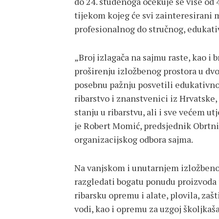
do 24. studenoga očekuje se više od 4
tijekom kojeg će svi zainteresirani 
profesionalnog do stručnog, edukati
„Broj izlagača na sajmu raste, kao i 
proširenju izložbenog prostora u dvo
posebnu pažnju posvetili edukativnom
ribarstvo i znanstvenici iz Hrvatske, 
stanju u ribarstvu, ali i sve većem u
je Robert Momić, predsjednik Obrtni
organizacijskog odbora sajma.
Na vanjskom i unutarnjem izložbenom
razgledati bogatu ponudu proizvoda t
ribarsku opremu i alate, plovila, zaš
vodi, kao i opremu za uzgoj školjkaša 