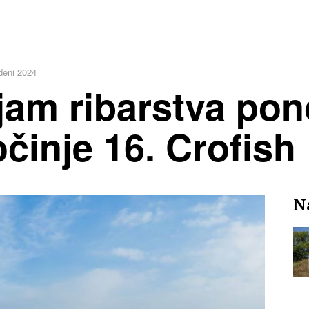
deni 2024
jam ribarstva po
činje 16. Crofish
Na