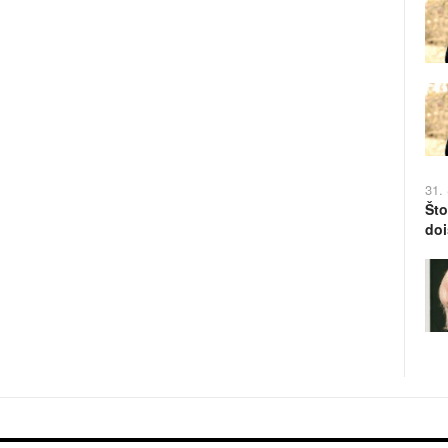
31.
Što
doi