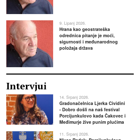
9. Lipanj 2026.
Hrana kao geostrateška
odrednica pitanje je moći,
sigurnosti i međunarodnog
položaja država
Intervjui
14. Srpanj 2026.
Gradonačelnica Ljerka Cividini
- Dobro došli na naš festival
Porcijunkulovo kada Čakovec i
Međimurje žive punim plućima
11. Srpanj 2026.
Nives Radek: Porcijunkulovo