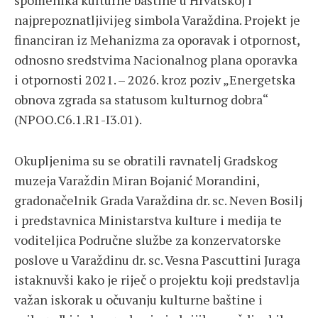
spomenika kulturne baštine u Hrvatskoj i
najprepoznatljivijeg simbola Varaždina. Projekt je
financiran iz Mehanizma za oporavak i otpornost,
odnosno sredstvima Nacionalnog plana oporavka
i otpornosti 2021. – 2026. kroz poziv „Energetska
obnova zgrada sa statusom kulturnog dobra“
(NPOO.C6.1.R1-I3.01).
Okupljenima su se obratili ravnatelj Gradskog
muzeja Varaždin Miran Bojanić Morandini,
gradonačelnik Grada Varaždina dr. sc. Neven Bosilj
i predstavnica Ministarstva kulture i medija te
voditeljica Područne službe za konzervatorske
poslove u Varaždinu dr. sc. Vesna Pascuttini Juraga
istaknuvši kako je riječ o projektu koji predstavlja
važan iskorak u očuvanju kulturne baštine i