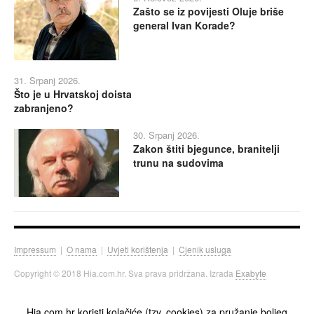
Zašto se iz povijesti Oluje briše
general Ivan Korade?
31. Srpanj 2026.
Što je u Hrvatskoj doista
zabranjeno?
30. Srpanj 2026.
Zakon štiti bjegunce, branitelji
trunu na sudovima
Impressum
|
O nama
|
Uvjeti korištenja
|
Cjenik usluga
Copyright © 2018 Hia.com.hr. Sva prava pridržana. Izrada
Exabyte
Hia.com.hr koristi kolačiće (tzv. cookies) za pružanje boljeg