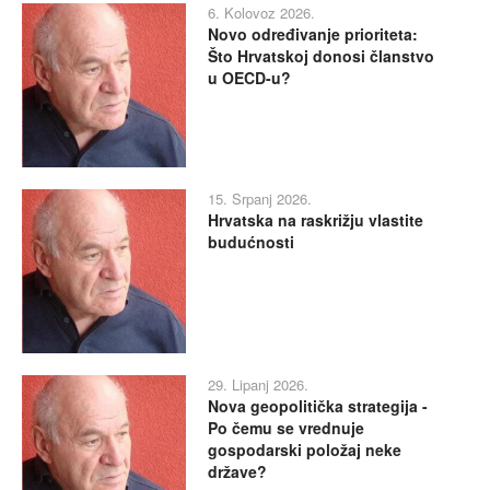
6. Kolovoz 2026.
Novo određivanje prioriteta:
Što Hrvatskoj donosi članstvo
u OECD-u?
15. Srpanj 2026.
Hrvatska na raskrižju vlastite
budućnosti
29. Lipanj 2026.
Nova geopolitička strategija -
Po čemu se vrednuje
gospodarski položaj neke
države?