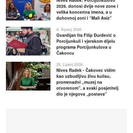
2026. donosi dvije nove zone i
velika koncertna imena, a u
duhovnoj zoni i “Mali Asiz”
8. Srpanj 2026.
Gvardijan fra Filip Đurđević o
Porcijunkuli i vjerskom dijelu
programa Porcijunkulova u
Čakovcu
25. Lipanj 2026.
Nives Radek - Čakovec vidim
kao uzbudljivu živu kulisu,
promenadni „muzej na
otvorenom”, a svaki posjetitelj
dio je njegova „postava”