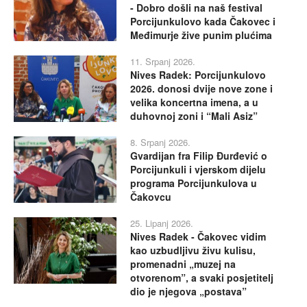
- Dobro došli na naš festival
Porcijunkulovo kada Čakovec i
Međimurje žive punim plućima
11. Srpanj 2026.
Nives Radek: Porcijunkulovo
2026. donosi dvije nove zone i
velika koncertna imena, a u
duhovnoj zoni i “Mali Asiz”
8. Srpanj 2026.
Gvardijan fra Filip Đurđević o
Porcijunkuli i vjerskom dijelu
programa Porcijunkulova u
Čakovcu
25. Lipanj 2026.
Nives Radek - Čakovec vidim
kao uzbudljivu živu kulisu,
promenadni „muzej na
otvorenom”, a svaki posjetitelj
dio je njegova „postava”