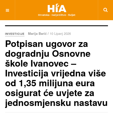
Marija Barić /
10 Lipanj 2026
INVESTICIJE
Potpisan ugovor za
dogradnju Osnovne
škole Ivanovec –
Investicija vrijedna više
od 1,35 milijuna eura
osigurat će uvjete za
jednosmjensku nastavu