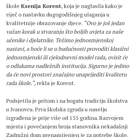
škole
Ksenija Korent
, koja je naglasila kako je
riječ o nastavku dugogodišnjeg ulaganja u
kvalitetnije obrazovanje djece.
“Ovo je još jedan
važan korak u stvaranju što boljih uvjeta za naše
učenike i djelatnike. Težimo jednosmjenskoj
nastavi, a hoće li se u budućnosti provoditi klasični
jednosmjenski ili cjelodnevni model rada, ovisit će
o odlukama nadležnih institucija. Sigurno je jedino
da će novi prostori značajno unaprijediti kvalitetu
rada škole.“,
rekla je Korent.
Podsjetila je pritom i na bogatu tradiciju školstva
u Ivanovcu. Prva školska zgrada u naselju
izgrađena je prije više od 155 godina. Razvojem
mjesta i povećanjem broja stanovnika nekadašnji
Zadružni dom prenamijenjen je za potrebe škole,