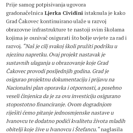
Prije samog potpisivanja ugovora
gradonačelnica
Ljerka Cividini
istaknula je kako
Grad Čakovec kontinuirano ulaže u razvoj
obrazovne infrastrukture te nastoji svim školama
kojima je osnivač osigurati što bolje uvjete za rad i
razvoj.
“Naš je cilj svakoj školi pružiti podršku u
njezinu napretku. Ovaj projekt nastavak je
sustavnih ulaganja u obrazovanje koje Grad
Čakovec provodi posljednjih godina. Grad je
osigurao projektnu dokumentaciju i prijavu na
Nacionalni plan oporavka i otpornosti, a posebno
veseli činjenica da je za ovu investiciju osigurano
stopostotno financiranje. Ovom dogradnjom
riješiti ćemo pitanje jednosmjenske nastave u
Ivanovcu te dodatno podići kvalitetu života mladih
obitelji koje žive u Ivanovcu i Štefancu.“
naglasila