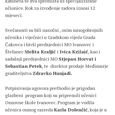
kabineta te dva spremišta uz specijalizirane
učionice. Rok za izvođenje radova iznosi 12
mjeseci.
Svečanosti su bili nazočni , osim mnogobrojnih
učenika i vijećnici u Gradskom vijeću Grada
Čakovca i bivši predsjednici MO Ivanovec i
Štefanec
Melita Kraljić
i
Ivica Križaić
, kao i
sadašnji predsjednici MO
Stjepan Horvat i
Sebastian Petek
, te direktor prodaje Međimurje
graditeljstva
Zdravko Hunjadi.
Potpisivanja ugovora prethodio je prigodan
glazbeni program koji su pripremili učenici
Osnovne škole Ivanovec. Program je vodila
učenica osmog razreda
Karla Dolenčić
, koja je u