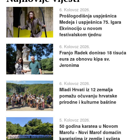
6. Kolovoz 2026.
Prošlogodišnja uspješnica
Medeja i uspješnica 75. Igara
Ekvinocijo u novom
festivalskom tjednu
6. Kolovoz 2026.
Franjo Radek donirao 18 tisuća
eura za obnovu kipa sv.
Jeronima
6. Kolovoz 2026.
Mladi Hrvati iz 12 zemalja
pomažu očuvanju hrvatske
prirodne i kulturne baštine
5. Kolovoz 2026.
50 godina karatea u Novom
Marofu - Novi Marof domaćin
karatistima iz zemlje i svijeta