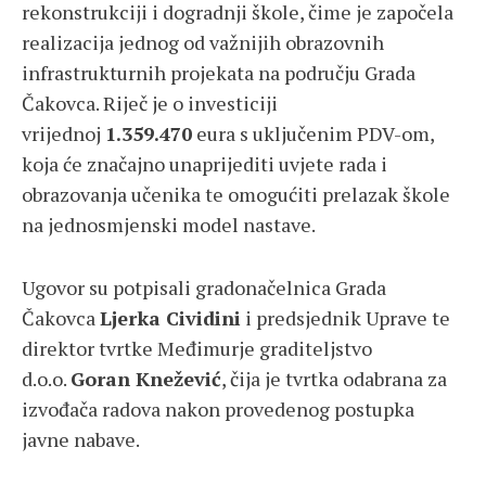
rekonstrukciji i dogradnji škole, čime je započela
realizacija jednog od važnijih obrazovnih
infrastrukturnih projekata na području Grada
Čakovca. Riječ je o investiciji
vrijednoj
1.359.470
eura s uključenim PDV-om,
koja će značajno unaprijediti uvjete rada i
obrazovanja učenika te omogućiti prelazak škole
na jednosmjenski model nastave.
Ugovor su potpisali gradonačelnica Grada
Čakovca
Ljerka Cividini
i predsjednik Uprave te
direktor tvrtke Međimurje graditeljstvo
d.o.o.
Goran Knežević
, čija je tvrtka odabrana za
izvođača radova nakon provedenog postupka
javne nabave.