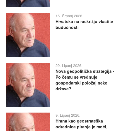
15. Srpanj 2026.
Hrvatska na raskrižju vlastite
budućnosti
29. Lipanj 2026.
Nova geopolitička strategija -
Po čemu se vrednuje
gospodarski položaj neke
države?
9. Lipanj 2026.
Hrana kao geostrateška
odrednica pitanje je moći,