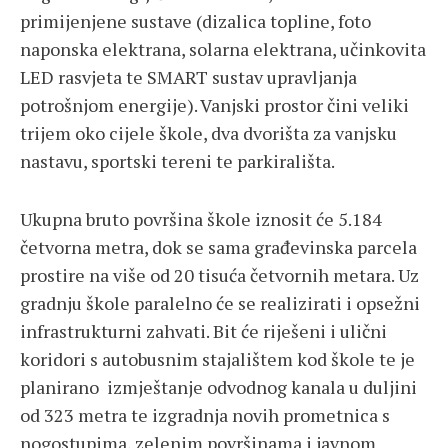
primijenjene sustave (dizalica topline, foto
naponska elektrana, solarna elektrana, učinkovita
LED rasvjeta te SMART sustav upravljanja
potrošnjom energije). Vanjski prostor čini veliki
trijem oko cijele škole, dva dvorišta za vanjsku
nastavu, sportski tereni te parkirališta.
Ukupna bruto površina škole iznosit će 5.184
četvorna metra, dok se sama građevinska parcela
prostire na više od 20 tisuća četvornih metara. Uz
gradnju škole paralelno će se realizirati i opsežni
infrastrukturni zahvati. Bit će riješeni i ulični
koridori s autobusnim stajalištem kod škole te je
planirano izmještanje odvodnog kanala u duljini
od 323 metra te izgradnja novih prometnica s
nogostupima, zelenim površinama i javnom