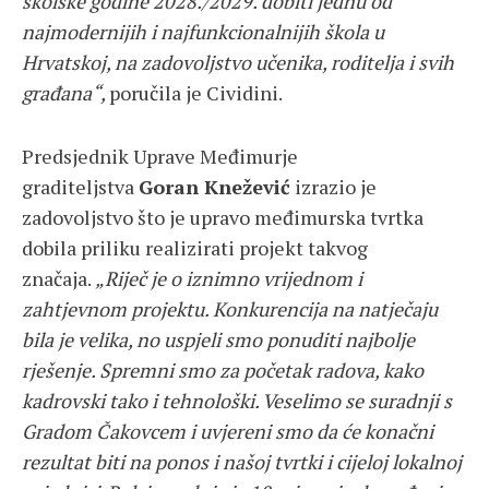
školske godine 2028./2029. dobiti jednu od
najmodernijih i najfunkcionalnijih škola u
Hrvatskoj, na zadovoljstvo učenika, roditelja i svih
građana“,
poručila je Cividini.
Predsjednik Uprave Međimurje
graditeljstva
Goran Knežević
izrazio je
zadovoljstvo što je upravo međimurska tvrtka
dobila priliku realizirati projekt takvog
značaja.
„Riječ je o iznimno vrijednom i
zahtjevnom projektu. Konkurencija na natječaju
bila je velika, no uspjeli smo ponuditi najbolje
rješenje. Spremni smo za početak radova, kako
kadrovski tako i tehnološki. Veselimo se suradnji s
Gradom Čakovcem i uvjereni smo da će konačni
rezultat biti na ponos i našoj tvrtki i cijeloj lokalnoj