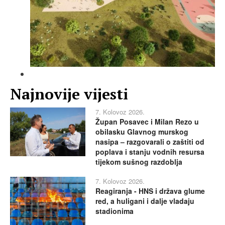
Najnovije vijesti
7. Kolovoz 2026.
Župan Posavec i Milan Rezo u
obilasku Glavnog murskog
nasipa – razgovarali o zaštiti od
poplava i stanju vodnih resursa
tijekom sušnog razdoblja
7. Kolovoz 2026.
Reagiranja - HNS i država glume
red, a huligani i dalje vladaju
stadionima