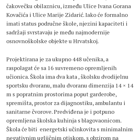
čakovečku obilaznicu, između Ulice Ivana Gorana
Kovačića i Ulice Marije Zidarić. Iako će formalno
imati status područne škole, njezini kapaciteti i
sadržaji svrstavaju je među najmodernije
osnovnoškolske objekte u Hrvatskoj.
Projektirana je za ukupno 448 učenika, a
raspolagat će sa 16 suvremeno opremljenih
učionica. Škola ima dva kata , školsku dvodijelnu
sportsku dvoranu, malu dvoranu dimenzija 14 × 14
m s popratnim prostorima poput garderobe,
spremišta, prostor za dijagnostiku, ambulantu i
sanitarne čvorove. Predviđena je i potpuno
opremljena školska kuhinja s blagovaonicom.
Škola će biti energetski učinkovita s minimalnim
negativnim ugljičnim otiskom, s obzirom na