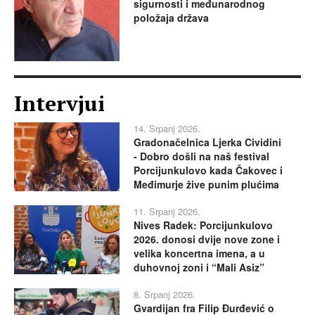
sigurnosti i međunarodnog
položaja država
Intervjui
14. Srpanj 2026.
Gradonačelnica Ljerka Cividini
- Dobro došli na naš festival
Porcijunkulovo kada Čakovec i
Međimurje žive punim plućima
11. Srpanj 2026.
Nives Radek: Porcijunkulovo
2026. donosi dvije nove zone i
velika koncertna imena, a u
duhovnoj zoni i “Mali Asiz”
8. Srpanj 2026.
Gvardijan fra Filip Đurđević o