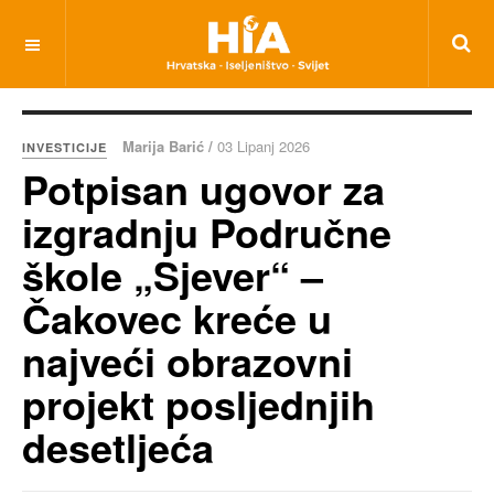
Marija Barić /
03 Lipanj 2026
INVESTICIJE
Potpisan ugovor za
izgradnju Područne
škole „Sjever“ –
Čakovec kreće u
najveći obrazovni
projekt posljednjih
desetljeća