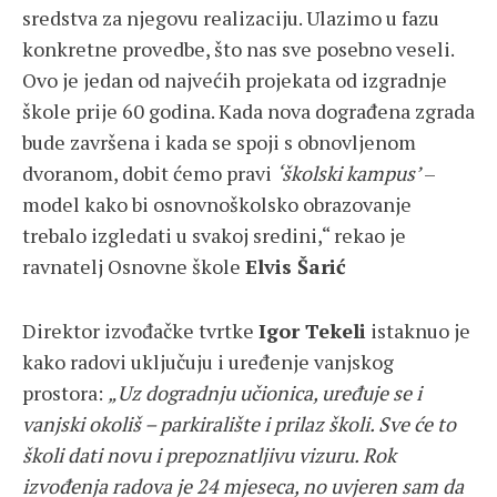
sredstva za njegovu realizaciju. Ulazimo u fazu
konkretne provedbe, što nas sve posebno veseli.
Ovo je jedan od najvećih projekata od izgradnje
škole prije 60 godina. Kada nova dograđena zgrada
bude završena i kada se spoji s obnovljenom
dvoranom, dobit ćemo pravi
‘školski kampus’
–
model kako bi osnovnoškolsko obrazovanje
trebalo izgledati u svakoj sredini,“ rekao je
ravnatelj Osnovne škole
Elvis Šarić
Direktor izvođačke tvrtke
Igor Tekeli
istaknuo je
kako radovi uključuju i uređenje vanjskog
prostora:
„Uz dogradnju učionica, uređuje se i
vanjski okoliš – parkiralište i prilaz školi. Sve će to
školi dati novu i prepoznatljivu vizuru. Rok
izvođenja radova je 24 mjeseca, no uvjeren sam da