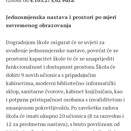
iznosu od
4.103.275,62 eura
.
Jednosmjenska nastava i prostori po mjeri
suvremenog obrazovanja
Dogradnjom škole osigurat će se uvjeti za
uvođenje jednosmjenske nastave, povećat će se
prostorni kapacitet škole te će se unaprijediti
funkcionalnost i dostupnost prostora. Škola će
dobiti 9 novih učionica s pripadajućim
kabinetima, moderni bibliotečno-informatički
sklop, sanitarne čvorove, kabinet knjižničara, kao
i potpunu pristupačnost osobama s invaliditetom i
smanjenom pokretljivošću. Po završetku radova
škola će imati ukupno 20 učionica (8 za razrednu i
12 za predmetnu nastavu), s bruto površinom od