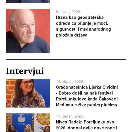
9. Lipanj 2026.
Hrana kao geostrateška
odrednica pitanje je moći,
sigurnosti i međunarodnog
položaja država
Intervjui
14. Srpanj 2026.
Gradonačelnica Ljerka Cividini
- Dobro došli na naš festival
Porcijunkulovo kada Čakovec i
Međimurje žive punim plućima
11. Srpanj 2026.
Nives Radek: Porcijunkulovo
2026. donosi dvije nove zone i