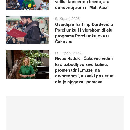
velika koncertna imena, a u
duhovnoj zoni i “Mali Asiz”
8. Srpanj 2026.
Gvardijan fra Filip Đurđević o
Porcijunkuli i vjerskom dijelu
programa Porcijunkulova u
Čakovcu
25. Lipanj 2026.
Nives Radek - Čakovec vidim
kao uzbudljivu živu kulisu,
promenadni „muzej na
otvorenom”, a svaki posjetitelj
dio je njegova „postava”