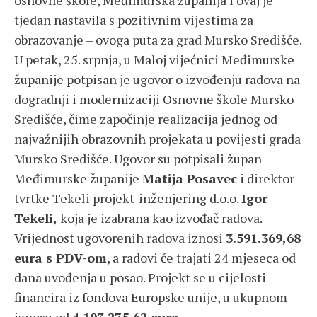
osnovne škole, Međimurska županija i ovaj je
tjedan nastavila s pozitivnim vijestima za
obrazovanje – ovoga puta za grad Mursko Središće.
U petak, 25. srpnja, u Maloj vijećnici Međimurske
županije potpisan je ugovor o izvođenju radova na
dogradnji i modernizaciji Osnovne škole Mursko
Središće, čime započinje realizacija jednog od
najvažnijih obrazovnih projekata u povijesti grada
Mursko Središće. Ugovor su potpisali župan
Međimurske županije
Matija Posavec
i direktor
tvrtke Tekeli projekt-inženjering d.o.o.
Igor
Tekeli,
koja je izabrana kao izvođač radova.
Vrijednost ugovorenih radova iznosi
3.591.369,68
eura s PDV-om
, a radovi će trajati 24 mjeseca od
dana uvođenja u posao. Projekt se u cijelosti
financira iz fondova Europske unije, u ukupnom