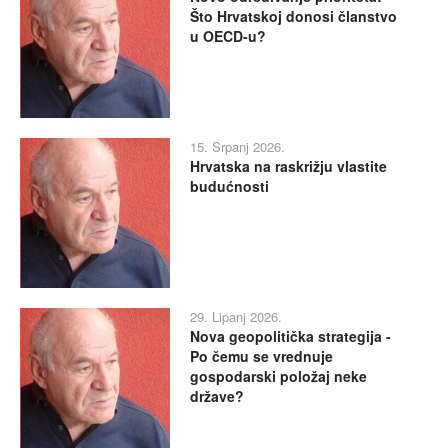
Što Hrvatskoj donosi članstvo
u OECD-u?
15. Srpanj 2026.
Hrvatska na raskrižju vlastite
budućnosti
29. Lipanj 2026.
Nova geopolitička strategija -
Po čemu se vrednuje
gospodarski položaj neke
države?