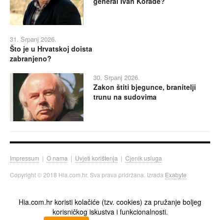
general Ivan Korade?
31. Srpanj 2026.
Što je u Hrvatskoj doista
zabranjeno?
30. Srpanj 2026.
Zakon štiti bjegunce, branitelji
trunu na sudovima
Impressum
|
O nama
|
Uvjeti korištenja
|
Cjenik usluga
Copyright © 2018 Hia.com.hr. Sva prava pridržana. Izrada
Exabyte
Hia.com.hr koristi kolačiće (tzv. cookies) za pružanje boljeg
korisničkog iskustva i funkcionalnosti.