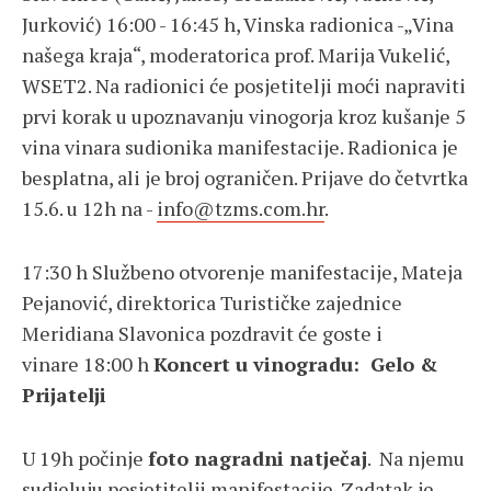
Jurković) 16:00 - 16:45 h, Vinska radionica -„Vina
našega kraja“, moderatorica prof. Marija Vukelić,
WSET2. Na radionici će posjetitelji moći napraviti
prvi korak u upoznavanju vinogorja kroz kušanje 5
vina vinara sudionika manifestacije. Radionica je
besplatna, ali je broj ograničen. Prijave do četvrtka
15.6. u 12h na -
info@tzms.com.hr
.
17:30 h Službeno otvorenje manifestacije, Mateja
Pejanović, direktorica Turističke zajednice
Meridiana Slavonica pozdravit će goste i
vinare 18:00 h
Koncert u vinogradu: Gelo &
Prijatelji
U 19h počinje
foto nagradni natječaj
. Na njemu
sudjeluju posjetitelji manifestacije. Zadatak je