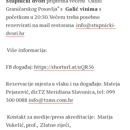
Stupnički dvori
priprema večeru“ Okusi
Graničarskog Posavlja“ s
Galić vinima
s
početkom u 20:30. Večeru treba posebno
rezervirati na mail restorana
info@stupnicki-
dvori.hr
Više informacija:
FB događaj:
https://shorturl.at/uQR56
Rezervacije mjesta u vlaku i na događaju: Mateja
Pejanović, dir.TZ Meridiana Slavonica, tel: 099
300 0088
info@tzms.com.hr
Kontakt za medije/press akreditacije: Marija
Vukelić, prof., Zlatne riječi,