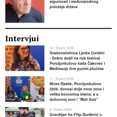
sigurnosti i međunarodnog
položaja država
Intervjui
14. Srpanj 2026.
Gradonačelnica Ljerka Cividini
- Dobro došli na naš festival
Porcijunkulovo kada Čakovec i
Međimurje žive punim plućima
11. Srpanj 2026.
Nives Radek: Porcijunkulovo
2026. donosi dvije nove zone i
velika koncertna imena, a u
duhovnoj zoni i “Mali Asiz”
8. Srpanj 2026.
Gvardijan fra Filip Đurđević o