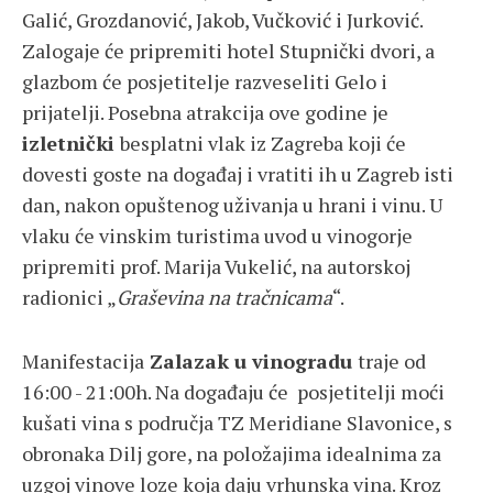
Galić, Grozdanović, Jakob, Vučković i Jurković.
Zalogaje će pripremiti hotel Stupnički dvori, a
glazbom će posjetitelje razveseliti Gelo i
prijatelji. Posebna atrakcija ove godine je
izletnički
besplatni vlak iz Zagreba koji će
dovesti goste na događaj i vratiti ih u Zagreb isti
dan, nakon opuštenog uživanja u hrani i vinu. U
vlaku će vinskim turistima uvod u vinogorje
pripremiti prof. Marija Vukelić, na autorskoj
radionici „
Graševina na tračnicama
“.
Manifestacija
Zalazak u vinogradu
traje od
16:00 - 21:00h. Na događaju će posjetitelji moći
kušati vina s područja TZ Meridiane Slavonice, s
obronaka Dilj gore, na položajima idealnima za
uzgoj vinove loze koja daju vrhunska vina. Kroz