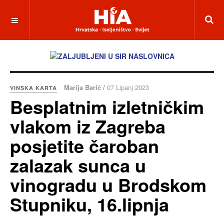
Marija Barić /
07 Lipanj 2023
VINSKA KARTA
Besplatnim izletničkim
vlakom iz Zagreba
posjetite čaroban
zalazak sunca u
vinogradu u Brodskom
Stupniku, 16.lipnja