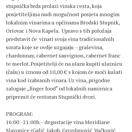
stupnička brda prolazi vinska cesta, koja
posjetiteljima nudi mogućnost posjeta mnogim
lokalnim vinarima u općinama Brodski Stupnik,
Oriovac i Nova Kapela. Upravo s tih položaja
predstavit će vinari svoja vina tradicionalnih
sorata koje se ovdje uzgajaju – graševina,
chardonnay, cabernet sauvignon, cabernet franc
te merlot. Posjetitelji će na ulazu kupiti ulaznicu
(čašu) u iznosu od 10,00 € s kojom će moći kušati
vina kod izabranih vinara. Uz vina, prigodne
zalogaje „finger food“ od lokalnih namirnica
pripremit će restoran Stupnički dvori.
PROGRAM:
16:00 - 21:00h – degustacije vina Meridiane
Slavonice (Galić, Jakob, Grozdanović, Vučković,