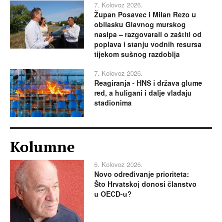
7. Kolovoz 2026.
Župan Posavec i Milan Rezo u
obilasku Glavnog murskog
nasipa – razgovarali o zaštiti od
poplava i stanju vodnih resursa
tijekom sušnog razdoblja
7. Kolovoz 2026.
Reagiranja - HNS i država glume
red, a huligani i dalje vladaju
stadionima
Kolumne
6. Kolovoz 2026.
Novo određivanje prioriteta:
Što Hrvatskoj donosi članstvo
u OECD-u?