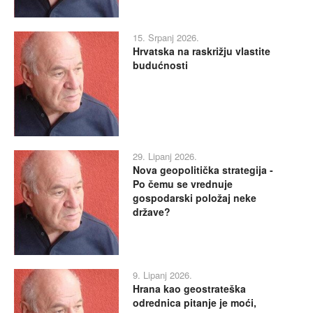
15. Srpanj 2026.
Hrvatska na raskrižju vlastite
budućnosti
29. Lipanj 2026.
Nova geopolitička strategija -
Po čemu se vrednuje
gospodarski položaj neke
države?
9. Lipanj 2026.
Hrana kao geostrateška
odrednica pitanje je moći,