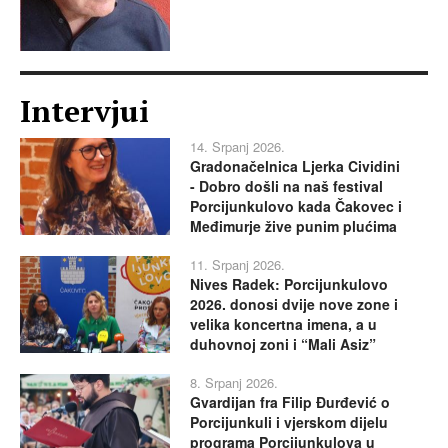
Intervjui
14. Srpanj 2026.
Gradonačelnica Ljerka Cividini
- Dobro došli na naš festival
Porcijunkulovo kada Čakovec i
Međimurje žive punim plućima
11. Srpanj 2026.
Nives Radek: Porcijunkulovo
2026. donosi dvije nove zone i
velika koncertna imena, a u
duhovnoj zoni i “Mali Asiz”
8. Srpanj 2026.
Gvardijan fra Filip Đurđević o
Porcijunkuli i vjerskom dijelu
programa Porcijunkulova u