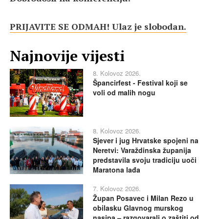
PRIJAVITE SE ODMAH! Ulaz je slobodan.
Najnovije vijesti
8. Kolovoz 2026.
Špancirfest - Festival koji se
voli od malih nogu
8. Kolovoz 2026.
Sjever i jug Hrvatske spojeni na
Neretvi: Varaždinska županija
predstavila svoju tradiciju uoči
Maratona lađa
7. Kolovoz 2026.
Župan Posavec i Milan Rezo u
obilasku Glavnog murskog
nasipa – razgovarali o zaštiti od