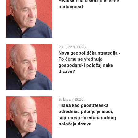
Hrvatska na raskrižju vlastite
budućnosti
29. Lipanj 2026.
Nova geopolitička strategija -
Po čemu se vrednuje
gospodarski položaj neke
države?
9. Lipanj 2026.
Hrana kao geostrateška
odrednica pitanje je moći,
sigurnosti i međunarodnog
položaja država