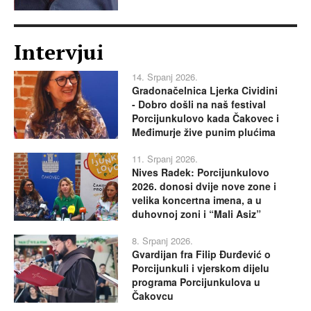
Intervjui
14. Srpanj 2026.
Gradonačelnica Ljerka Cividini
- Dobro došli na naš festival
Porcijunkulovo kada Čakovec i
Međimurje žive punim plućima
11. Srpanj 2026.
Nives Radek: Porcijunkulovo
2026. donosi dvije nove zone i
velika koncertna imena, a u
duhovnoj zoni i “Mali Asiz”
8. Srpanj 2026.
Gvardijan fra Filip Đurđević o
Porcijunkuli i vjerskom dijelu
programa Porcijunkulova u
Čakovcu