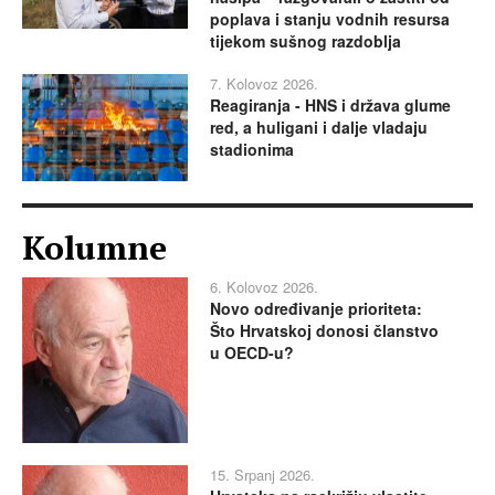
poplava i stanju vodnih resursa
tijekom sušnog razdoblja
7. Kolovoz 2026.
Reagiranja - HNS i država glume
red, a huligani i dalje vladaju
stadionima
Kolumne
6. Kolovoz 2026.
Novo određivanje prioriteta:
Što Hrvatskoj donosi članstvo
u OECD-u?
15. Srpanj 2026.