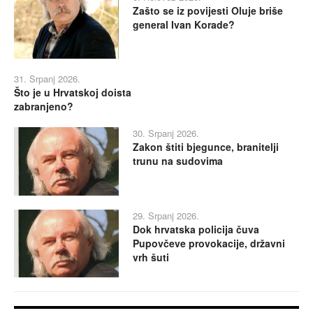
Zašto se iz povijesti Oluje briše
general Ivan Korade?
31. Srpanj 2026.
Što je u Hrvatskoj doista
zabranjeno?
30. Srpanj 2026.
Zakon štiti bjegunce, branitelji
trunu na sudovima
29. Srpanj 2026.
Dok hrvatska policija čuva
Pupovčeve provokacije, državni
vrh šuti