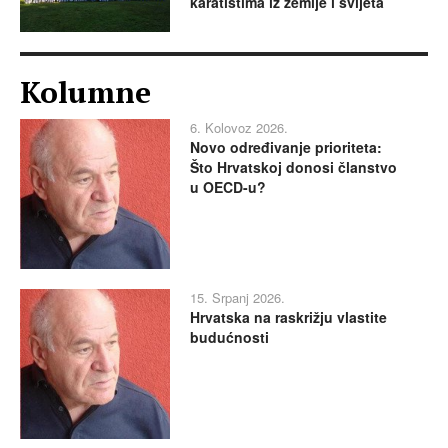
karatistima iz zemlje i svijeta
Kolumne
6. Kolovoz 2026.
Novo određivanje prioriteta:
Što Hrvatskoj donosi članstvo
u OECD-u?
15. Srpanj 2026.
Hrvatska na raskrižju vlastite
budućnosti