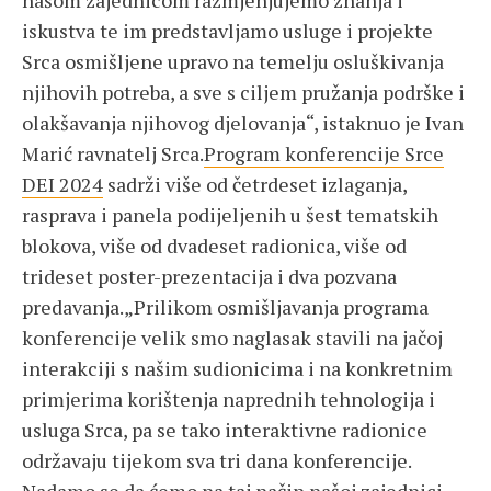
našom zajednicom razmjenjujemo znanja i
iskustva te im predstavljamo usluge i projekte
Srca osmišljene upravo na temelju osluškivanja
njihovih potreba, a sve s ciljem pružanja podrške i
olakšavanja njihovog djelovanja“, istaknuo je Ivan
Marić ravnatelj Srca.
Program konferencije Srce
DEI 2024
sadrži više od četrdeset izlaganja,
rasprava i panela podijeljenih u šest tematskih
blokova, više od dvadeset radionica, više od
trideset poster-prezentacija i dva pozvana
predavanja.„Prilikom osmišljavanja programa
konferencije velik smo naglasak stavili na jačoj
interakciji s našim sudionicima i na konkretnim
primjerima korištenja naprednih tehnologija i
usluga Srca, pa se tako interaktivne radionice
održavaju tijekom sva tri dana konferencije.