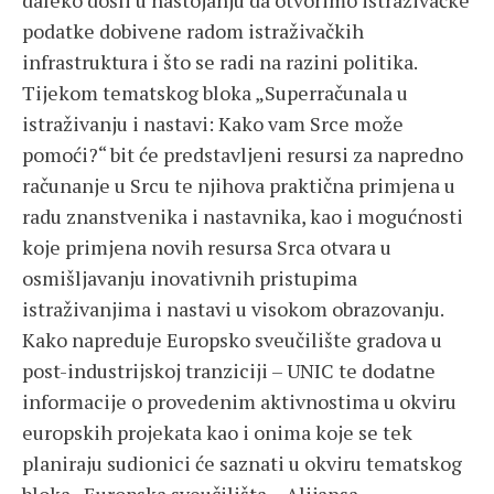
daleko došli u nastojanju da otvorimo istraživačke
podatke dobivene radom istraživačkih
infrastruktura i što se radi na razini politika.
Tijekom tematskog bloka „Superračunala u
istraživanju i nastavi: Kako vam Srce može
pomoći?“ bit će predstavljeni resursi za napredno
računanje u Srcu te njihova praktična primjena u
radu znanstvenika i nastavnika, kao i mogućnosti
koje primjena novih resursa Srca otvara u
osmišljavanju inovativnih pristupima
istraživanjima i nastavi u visokom obrazovanju.
Kako napreduje Europsko sveučilište gradova u
post-industrijskoj tranziciji – UNIC te dodatne
informacije o provedenim aktivnostima u okviru
europskih projekata kao i onima koje se tek
planiraju sudionici će saznati u okviru tematskog