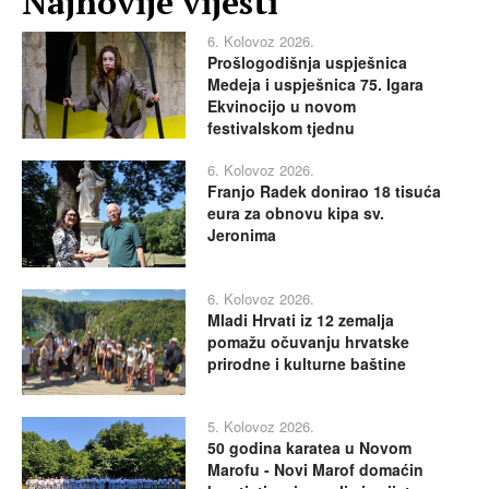
Najnovije vijesti
6. Kolovoz 2026.
Prošlogodišnja uspješnica
Medeja i uspješnica 75. Igara
Ekvinocijo u novom
festivalskom tjednu
6. Kolovoz 2026.
Franjo Radek donirao 18 tisuća
eura za obnovu kipa sv.
Jeronima
6. Kolovoz 2026.
Mladi Hrvati iz 12 zemalja
pomažu očuvanju hrvatske
prirodne i kulturne baštine
5. Kolovoz 2026.
50 godina karatea u Novom
Marofu - Novi Marof domaćin