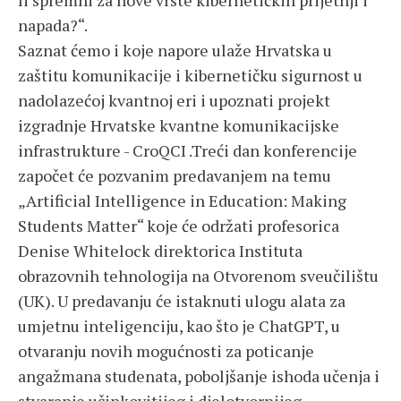
li spremni za nove vrste kibernetičkih prijetnji i
napada?“.
Saznat ćemo i koje napore ulaže Hrvatska u
zaštitu komunikacije i kibernetičku sigurnost u
nadolazećoj kvantnoj eri i upoznati projekt
izgradnje Hrvatske kvantne komunikacijske
infrastrukture - CroQCI .Treći dan konferencije
započet će pozvanim predavanjem na temu
„Artificial Intelligence in Education: Making
Students Matter“ koje će održati profesorica
Denise Whitelock direktorica Instituta
obrazovnih tehnologija na Otvorenom sveučilištu
(UK). U predavanju će istaknuti ulogu alata za
umjetnu inteligenciju, kao što je ChatGPT, u
otvaranju novih mogućnosti za poticanje
angažmana studenata, poboljšanje ishoda učenja i