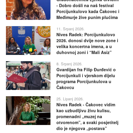
- Dobro došli na naš festival
Porcijunkulovo kada Čakovec i
Međimurje žive punim plućima
11. Srpanj 2026.
Nives Radek: Porcijunkulovo
2026. donosi dvije nove zone i
velika koncertna imena, a u
duhovnoj zoni i “Mali Asiz”
8. Srpanj 2026.
Gvardijan fra Filip Đurđević o
Porcijunkuli i vjerskom dijelu
programa Porcijunkulova u
Čakovcu
25. Lipanj 2026.
Nives Radek - Čakovec vidim
kao uzbudljivu živu kulisu,
promenadni „muzej na
otvorenom”, a svaki posjetitelj
dio je njegova „postava”