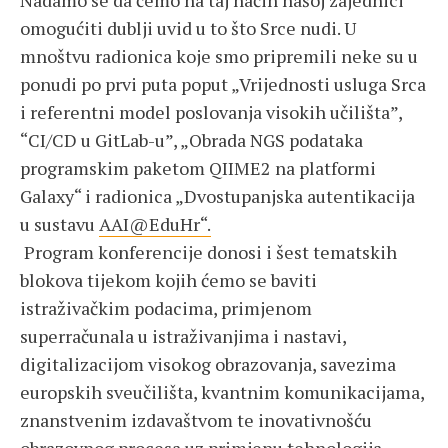
Nadamo se da ćemo na taj način našoj zajednici
omogućiti dublji uvid u to što Srce nudi. U
mnoštvu radionica koje smo pripremili neke su u
ponudi po prvi puta poput „Vrijednosti usluga Srca
i referentni model poslovanja visokih učilišta”,
“CI/CD u GitLab-u”, „Obrada NGS podataka
programskim paketom QIIME2 na platformi
Galaxy“ i radionica „Dvostupanjska autentikacija
u sustavu
AAI@EduHr“.
Program konferencije donosi i šest tematskih
blokova tijekom kojih ćemo se baviti
istraživačkim podacima, primjenom
superračunala u istraživanjima i nastavi,
digitalizacijom visokog obrazovanja, savezima
europskih sveučilišta, kvantnim komunikacijama,
znanstvenim izdavaštvom te inovativnošću