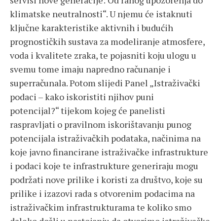
servisi nove generacije: Od ranog upozorenja do
klimatske neutralnosti“. U njemu će istaknuti
ključne karakteristike aktivnih i budućih
prognostičkih sustava za modeliranje atmosfere,
voda i kvalitete zraka, te pojasniti koju ulogu u
svemu tome imaju napredno računanje i
superračunala. Potom slijedi Panel „Istraživački
podaci – kako iskoristiti njihov puni
potencijal?“ tijekom kojeg će panelisti
raspravljati o pravilnom iskorištavanju punog
potencijala istraživačkih podataka, načinima na
koje javno financirane istraživačke infrastrukture
i podaci koje te infrastrukture generiraju mogu
podržati nove prilike i koristi za društvo, koje su
prilike i izazovi rada s otvorenim podacima na
istraživačkim infrastrukturama te koliko smo